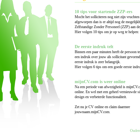
10 tips voor startende ZZP-ers
Mocht het solliciteren nog niet zijn vruchte
afgeworpen dan is er altijd nog de mogelijk
Zelfstandige Zonder Personeel (ZZP) aan de 
Hier volgen 10 tips om je op weg te helpen:
De eerste indruk telt
Binnen een paar minuten heeft de persoon te
een indruk over jouw als sollicitant gevorm
eerste indruk is zeer belangrijk.
Hier volgen 6 tips om een goede eerste indr
mijnCV.com is weer online
Na een periode van afwezigheid is mijnCV
online. En wel met een geheel vernieuwde s
design en verbeterde functionaliteit.
Zet nu je CV online en claim daarmee
jouwnaam.mijnCV.com.
Oudere