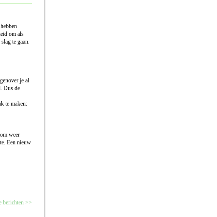
n hebben
heid om als
slag te gaan.
genover je al
d. Dus de
uk te maken:
.com weer
ite. Een nieuw
 berichten >>