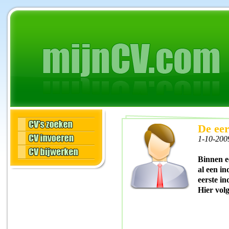
De eer
1-10-200
Binnen e
al een in
eerste in
Hier vol