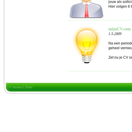
jouw als sollic
Hier volgen 6 
mijnCV.com i
1-5-2009
Na een period
geheel vernieu
Zet nu je CV 
© Jeroen L'Abée